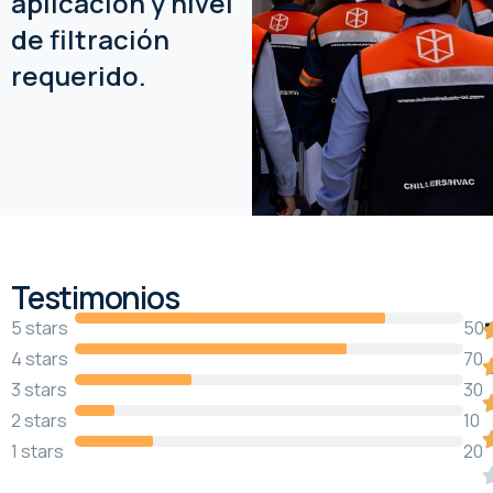
aplicación y nivel
de filtración
requerido.
Testimonios
5 stars
50
4 stars
70
3 stars
30
2 stars
10
1 stars
20